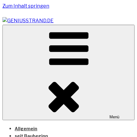
Zum Inhalt springen
Vom Geniusstrand zum JadeWeserPort/Container
GENIUSSTRAND.DE
Terminal Wilhelmshaven
Menü
Allgemein
seit Baubeginn