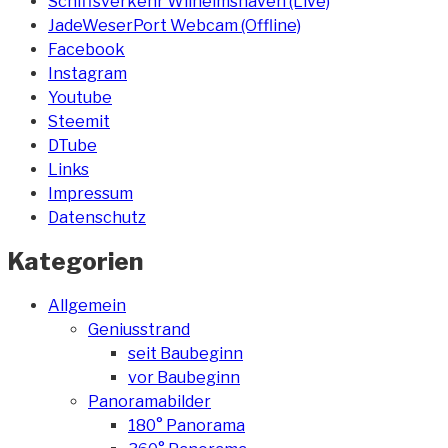
Schiffsverkehr Wilhelmshaven (Live)
JadeWeserPort Webcam (Offline)
Facebook
Instagram
Youtube
Steemit
DTube
Links
Impressum
Datenschutz
Kategorien
Allgemein
Geniusstrand
seit Baubeginn
vor Baubeginn
Panoramabilder
180° Panorama