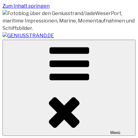
Zum Inhalt springen
Vom Geniusstrand zum JadeWeserPort/Container
GENIUSSTRAND.DE
Terminal Wilhelmshaven
Menü