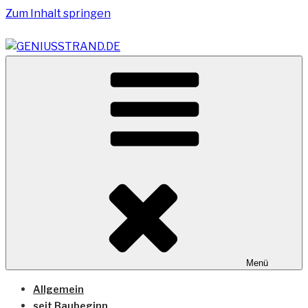
Zum Inhalt springen
Vom Geniusstrand zum JadeWeserPort/Container
GENIUSSTRAND.DE
Terminal Wilhelmshaven
Menü
Allgemein
seit Baubeginn