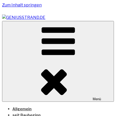
Zum Inhalt springen
Vom Geniusstrand zum JadeWeserPort/Container
GENIUSSTRAND.DE
Terminal Wilhelmshaven
Menü
Allgemein
seit Baubeginn