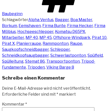
Baubeginn
Schlagwörter
Alpha Ventus
,
Bagger
,
Boa Master
,
Borkum
,
Eemshaven
,
Firma Bunte
,
Firma Hecker
,
Firma
Möbius
,
Hochseeschlepper
,
Komatsu D65PX
,
Mitarbeiter
,
MP 40
,
MP 45
,
Offshore-Windpark
,
Pirat 10
,
Pirat X
,
Planierraupe
,
Rammponton
,
Raupe
,
Saugkopfschneidbagger
,
Schlepper
,
Schneidkopfsaugbagger
,
Schwerlastponton
,
Spülfeld
,
Spülleitung
,
Stemat 86
,
Transportponton
,
Tripod-
Fundamente
,
Tripoden
,
Viking Barge 8
Schreibe einen Kommentar
Deine E-Mail-Adresse wird nicht veröffentlicht.
Erforderliche Felder sind mit
*
markiert
Kommentar
*