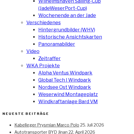
Wilhelmshaven Sailing-Cup
(JadeWeserPort-Cup)
Wochenende an der Jade
Verschiedenes
Hintergrundbilder (WHV)
Historische Ansichtskarten
Panoramabilder
Video
Zeitraffer
WKA Projekte
Alpha Ventus Windpark
Global Tech I Windpark
Nordsee Ost Windpark
Weserwind Montageplatz
Windkraftanlage Bard VM
NEUESTE BEITRÄGE
Kabelleger Prysmian Marco Polo
25. Juli 2026
Autotransporter BYD Jinan
22. April 2026