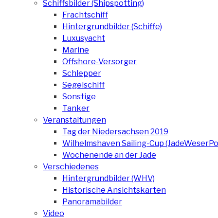
Schiffsbilder (Shipspotting)
Frachtschiff
Hintergrundbilder (Schiffe)
Luxusyacht
Marine
Offshore-Versorger
Schlepper
Segelschiff
Sonstige
Tanker
Veranstaltungen
Tag der Niedersachsen 2019
Wilhelmshaven Sailing-Cup (JadeWeserPo
Wochenende an der Jade
Verschiedenes
Hintergrundbilder (WHV)
Historische Ansichtskarten
Panoramabilder
Video