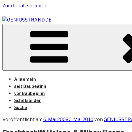
Zum Inhalt springen
Vom Geniusstrand zum JadeWeserPort/Container Termin
GENIUSSTRAND.DE
Allgemein
seit Baubeginn
vor Baubeginn
Schiffsbilder
Suche
Veröffentlicht am
6. Mai 2009
6. Mai 2010
von
GENIUSSTR