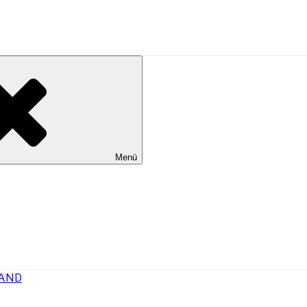
al Wilhelmshaven
Menü
AND