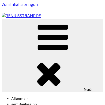
Zum Inhalt springen
Vom Geniusstrand zum JadeWeserPort/Container
GENIUSSTRAND.DE
Terminal Wilhelmshaven
Menü
Allgemein
seit Baubeginn