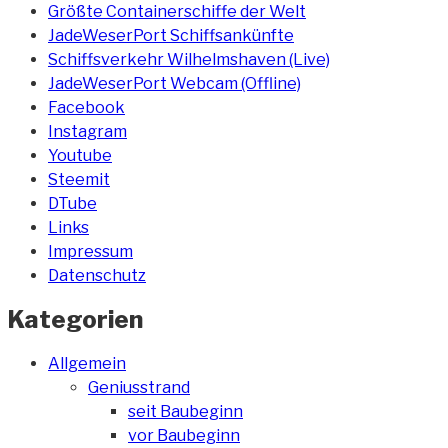
Größte Containerschiffe der Welt
JadeWeserPort Schiffsankünfte
Schiffsverkehr Wilhelmshaven (Live)
JadeWeserPort Webcam (Offline)
Facebook
Instagram
Youtube
Steemit
DTube
Links
Impressum
Datenschutz
Kategorien
Allgemein
Geniusstrand
seit Baubeginn
vor Baubeginn