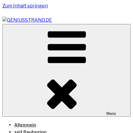
Zum Inhalt springen
Vom Geniusstrand zum JadeWeserPort/Container
GENIUSSTRAND.DE
Terminal Wilhelmshaven
Menü
Allgemein
seit Baubeginn