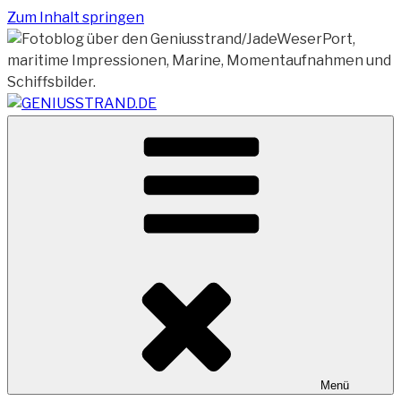
Zum Inhalt springen
Vom Geniusstrand zum JadeWeserPort/Container
GENIUSSTRAND.DE
Terminal Wilhelmshaven
Menü