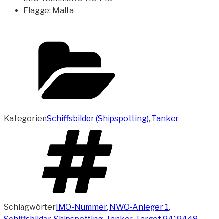
Flagge: Malta
Kategorien
Schiffsbilder (Shipspotting)
,
Tanker
Schlagwörter
IMO-Nummer
,
NWO-Anleger 1
,
Schiffsbilder
,
Shipspotting
,
Tanker
,
Target 9419448
,