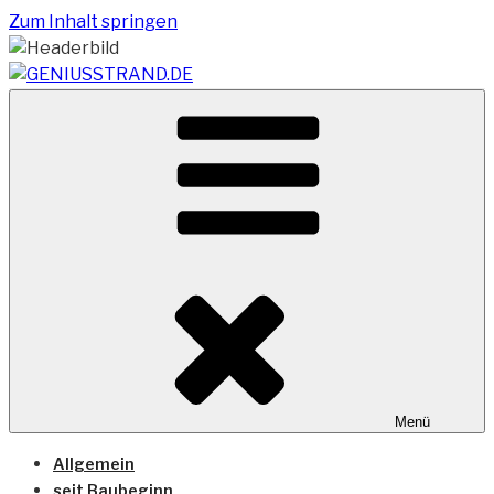
Zum Inhalt springen
Vom Geniusstrand zum JadeWeserPort/Container
GENIUSSTRAND.DE
Terminal Wilhelmshaven
Menü
Allgemein
seit Baubeginn