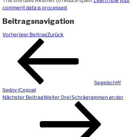
This site uses Akismet to reduce spam.
Learn how your
comment data is processed
.
Beitragsnavigation
Vorheriger Beitrag
Zurück
Segelschiff
Sedov (Седов)
Nächster Beitrag
Weiter
Drei Schrägrammen an der