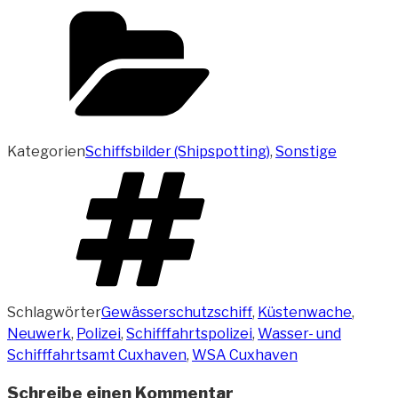
Kategorien
Schiffsbilder (Shipspotting)
,
Sonstige
Schlagwörter
Gewässerschutzschiff
,
Küstenwache
,
Neuwerk
,
Polizei
,
Schifffahrtspolizei
,
Wasser- und
Schifffahrtsamt Cuxhaven
,
WSA Cuxhaven
Schreibe einen Kommentar