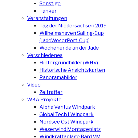
Sonstige
Tanker
Veranstaltungen
Tag der Niedersachsen 2019
Wilhelmshaven Sailing-Cup
(JadeWeserPort-Cup)
Wochenende an der Jade
Verschiedenes
Hintergrundbilder (WHV)
Historische Ansichtskarten
Panoramabilder
Video
Zeitraffer
WKA Projekte
Alpha Ventus Windpark
Global Tech I Windpark
Nordsee Ost Windpark
Weserwind Montageplatz
Windkraftanlage Bard VM