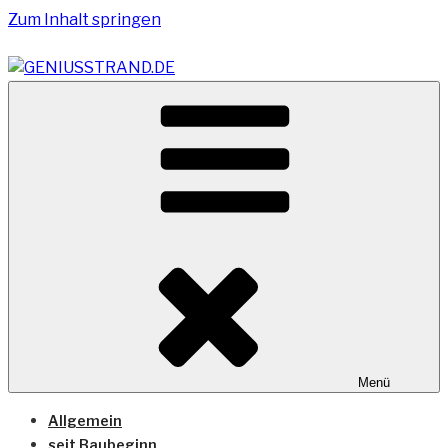
Zum Inhalt springen
Vom Geniusstrand zum JadeWeserPort/Container
GENIUSSTRAND.DE
Terminal Wilhelmshaven
Menü
Allgemein
seit Baubeginn