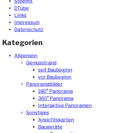
Steemit
DTube
Links
Impressum
Datenschutz
Kategorien
Allgemein
Geniusstrand
seit Baubeginn
vor Baubeginn
Panoramabilder
180° Panorama
360° Panorama
Interaktive Panoramen
Sonstiges
Ansichtskarten
Baugeräte