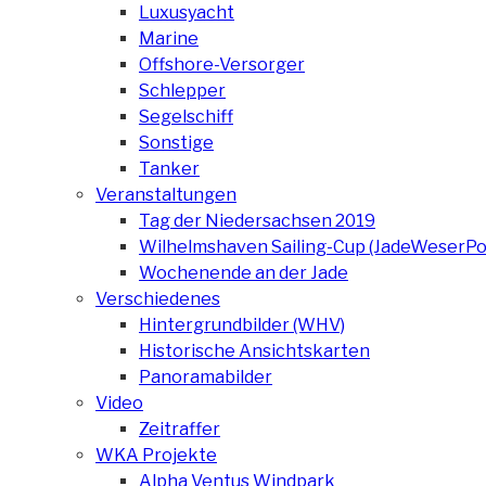
Luxusyacht
Marine
Offshore-Versorger
Schlepper
Segelschiff
Sonstige
Tanker
Veranstaltungen
Tag der Niedersachsen 2019
Wilhelmshaven Sailing-Cup (JadeWeserPo
Wochenende an der Jade
Verschiedenes
Hintergrundbilder (WHV)
Historische Ansichtskarten
Panoramabilder
Video
Zeitraffer
WKA Projekte
Alpha Ventus Windpark