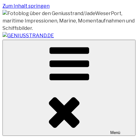
Zum Inhalt springen
Vom Geniusstrand zum JadeWeserPort/Container
GENIUSSTRAND.DE
Terminal Wilhelmshaven
Menü