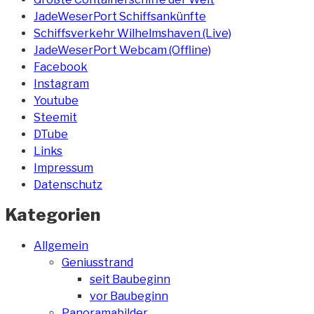
JadeWeserPort Schiffsankünfte
Schiffsverkehr Wilhelmshaven (Live)
JadeWeserPort Webcam (Offline)
Facebook
Instagram
Youtube
Steemit
DTube
Links
Impressum
Datenschutz
Kategorien
Allgemein
Geniusstrand
seit Baubeginn
vor Baubeginn
Panoramabilder