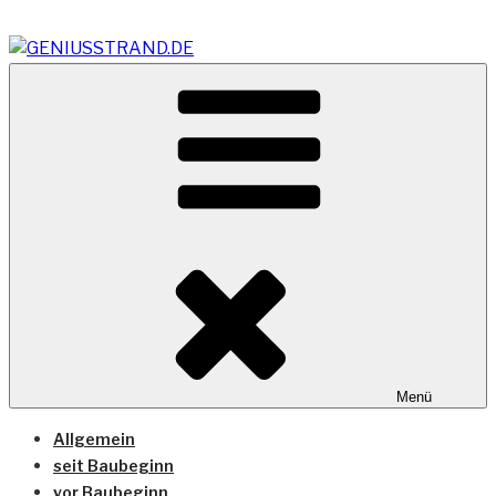
Zum
Inhalt
springen
Vom Geniusstrand zum JadeWeserPort/Container
GENIUSSTRAND.DE
Terminal Wilhelmshaven
Menü
Allgemein
seit Baubeginn
vor Baubeginn