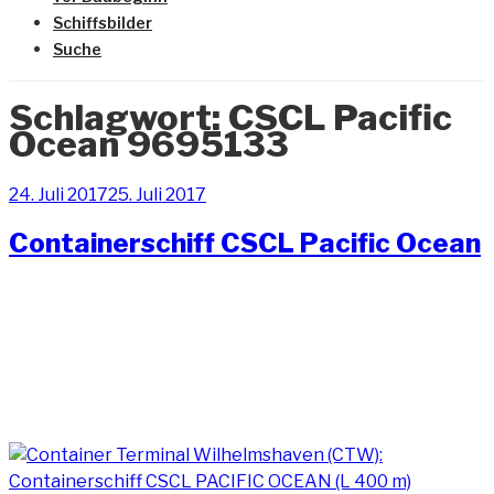
Schiffsbilder
Suche
Schlagwort:
CSCL Pacific
Ocean 9695133
Veröffentlicht
24. Juli 2017
25. Juli 2017
am
Containerschiff CSCL Pacific Ocean