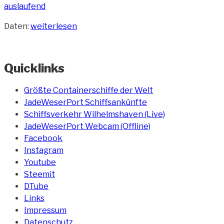
„Containerschiff
Daten:
weiterlesen
CSCL
Pacific
Ocean“
Quicklinks
Größte Containerschiffe der Welt
JadeWeserPort Schiffsankünfte
Schiffsverkehr Wilhelmshaven (Live)
JadeWeserPort Webcam (Offline)
Facebook
Instagram
Youtube
Steemit
DTube
Links
Impressum
Datenschutz