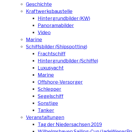
Geschichte
Kraftwerksbaustelle
Hintergrundbilder (KW)
Panoramabilder
Video
Marine
Schiffsbilder (Shipspotting)
Frachtschiff
Hintergrundbilder (Schiffe)
Luxusyacht
Marine
Offshore-Versorger
Schlepper
Segelschiff
Sonstige
Tanker
Veranstaltungen
Tag der Niedersachsen 2019
Wilhelmshaven Sailing-Cup (JadeWeserPo