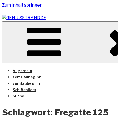
Zum Inhalt springen
Vom Geniusstrand zum JadeWeserPort/Container Termin
GENIUSSTRAND.DE
Allgemein
seit Baubeginn
vor Baubeginn
Schiffsbilder
Suche
Schlagwort:
Fregatte 125