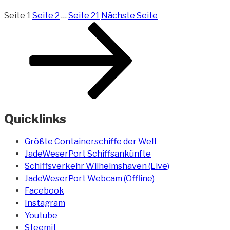
Seite
1
Seite
2
…
Seite
21
Nächste Seite
Quicklinks
Größte Containerschiffe der Welt
JadeWeserPort Schiffsankünfte
Schiffsverkehr Wilhelmshaven (Live)
JadeWeserPort Webcam (Offline)
Facebook
Instagram
Youtube
Steemit