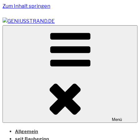
Zum Inhalt springen
Vom Geniusstrand zum JadeWeserPort/Container
GENIUSSTRAND.DE
Terminal Wilhelmshaven
Menü
Allgemein
seit Baubeginn