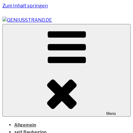
Zum Inhalt springen
Vom Geniusstrand zum JadeWeserPort/Container
GENIUSSTRAND.DE
Terminal Wilhelmshaven
Menü
Allgemein
seit Baubeginn