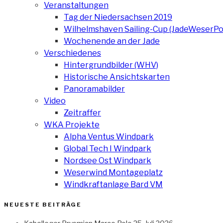
Veranstaltungen
Tag der Niedersachsen 2019
Wilhelmshaven Sailing-Cup (JadeWeserPo
Wochenende an der Jade
Verschiedenes
Hintergrundbilder (WHV)
Historische Ansichtskarten
Panoramabilder
Video
Zeitraffer
WKA Projekte
Alpha Ventus Windpark
Global Tech I Windpark
Nordsee Ost Windpark
Weserwind Montageplatz
Windkraftanlage Bard VM
NEUESTE BEITRÄGE