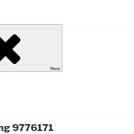
al Wilhelmshaven
Menü
ng 9776171