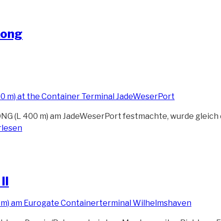
Kong
G (L 400 m) am JadeWeserPort festmachte, wurde gleich 
rlesen
II