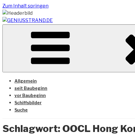
Zum Inhalt springen
Vom Geniusstrand zum JadeWeserPort/Container Termin
GENIUSSTRAND.DE
Allgemein
seit Baubeginn
vor Baubeginn
Schiffsbilder
Suche
Schlagwort:
OOCL Hong Ko