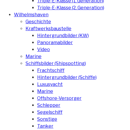
Triple-E-Klasse (1. Generation)
Triple-E-Klasse (2. Generation)
Wilhelmshaven
Geschichte
Kraftwerksbaustelle
Hintergrundbilder (KW)
Panoramabilder
Video
Marine
Schiffsbilder (Shipspotting)
Frachtschiff
Hintergrundbilder (Schiffe)
Luxusyacht
Marine
Offshore-Versorger
Schlepper
Segelschiff
Sonstige
Tanker