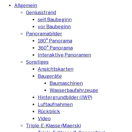
Allgemein
Geniusstrand
seit Baubeginn
vor Baubeginn
Panoramabilder
180° Panorama
360° Panorama
Interaktive Panoramen
Sonstiges
Ansichtskarten
Baugeräte
Baumaschinen
Wasserbaufahrzeuge
Hintergrundbilder (JWP)
Luftaufnahmen
Rückblick
Video
Triple-E-Klasse (Maersk)