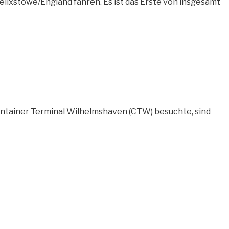
ixstowe/England fahren. Es ist das Erste von insgesamt
ontainer Terminal Wilhelmshaven (CTW) besuchte, sind