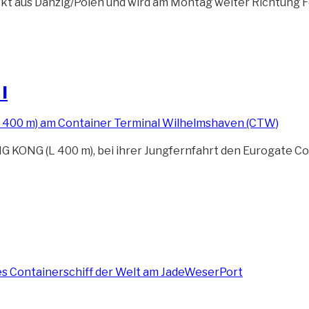
 aus Danzig/Polen und wird am Montag weiter Richtung Fel
I
NG KONG (L 400 m), bei ihrer Jungfernfahrt den Eurogate C