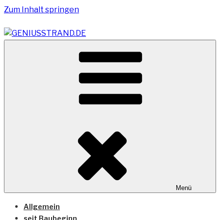
Zum Inhalt springen
Vom Geniusstrand zum JadeWeserPort/Container
GENIUSSTRAND.DE
Terminal Wilhelmshaven
Menü
Allgemein
seit Baubeginn