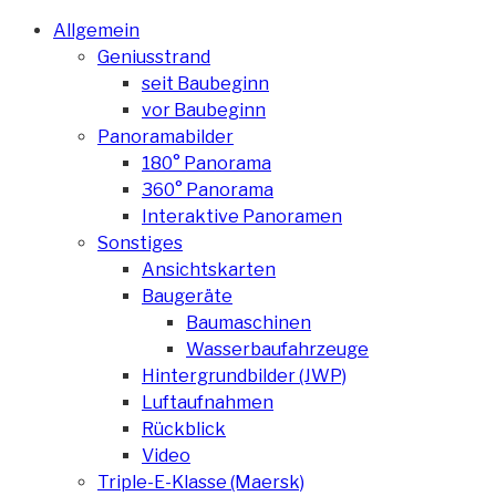
Allgemein
Geniusstrand
seit Baubeginn
vor Baubeginn
Panoramabilder
180° Panorama
360° Panorama
Interaktive Panoramen
Sonstiges
Ansichtskarten
Baugeräte
Baumaschinen
Wasserbaufahrzeuge
Hintergrundbilder (JWP)
Luftaufnahmen
Rückblick
Video
Triple-E-Klasse (Maersk)