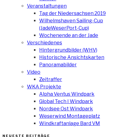
Veranstaltungen
Tag der Niedersachsen 2019
Wilhelmshaven Sailing-Cup
(JadeWeserPort-Cup)
Wochenende an der Jade
Verschiedenes
Hintergrundbilder (WHV)
Historische Ansichtskarten
Panoramabilder
Video
Zeitraffer
WKA Projekte
Alpha Ventus Windpark
Global Tech I Windpark
Nordsee Ost Windpark
Weserwind Montageplatz
Windkraftanlage Bard VM
NEUESTE BEITRÄGE