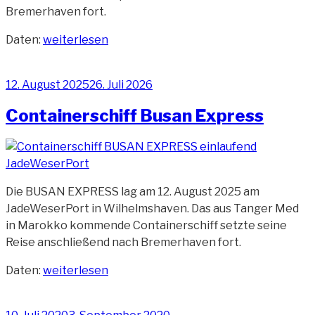
Bremerhaven fort.
„Autotransporter
Daten:
weiterlesen
BYD
Jinan“
Veröffentlicht
12. August 2025
26. Juli 2026
am
Containerschiff Busan Express
Die BUSAN EXPRESS lag am 12. August 2025 am
JadeWeserPort in Wilhelmshaven. Das aus Tanger Med
in Marokko kommende Containerschiff setzte seine
Reise anschließend nach Bremerhaven fort.
„Containerschiff
Daten:
weiterlesen
Busan
Express“
Veröffentlicht