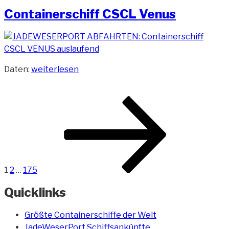
am
Containerschiff CSCL Venus
„Containerschiff
Daten:
weiterlesen
CSCL
Venus“
Beitragsnavigation
Seite
Seite
Seite
Nächste
Seite
1
2
…
175
Quicklinks
Größte Containerschiffe der Welt
JadeWeserPort Schiffsankünfte