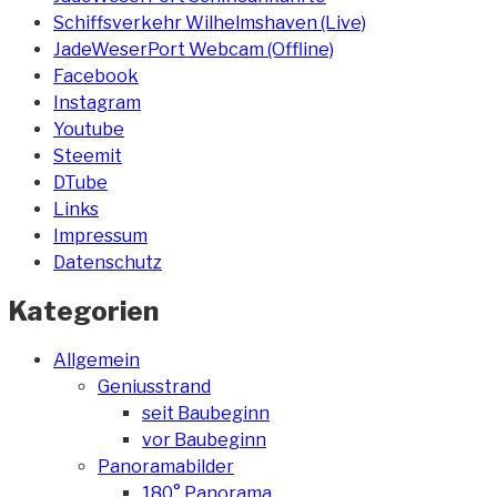
Schiffsverkehr Wilhelmshaven (Live)
JadeWeserPort Webcam (Offline)
Facebook
Instagram
Youtube
Steemit
DTube
Links
Impressum
Datenschutz
Kategorien
Allgemein
Geniusstrand
seit Baubeginn
vor Baubeginn
Panoramabilder
180° Panorama