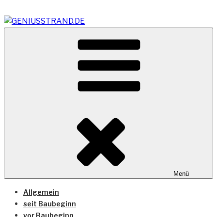
Zum
Inhalt
springen
Vom Geniusstrand zum JadeWeserPort/Container
GENIUSSTRAND.DE
Terminal Wilhelmshaven
Menü
Allgemein
seit Baubeginn
vor Baubeginn