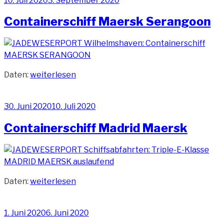
10. Juli 2020
3. September 2020
am
Containerschiff Maersk Serangoon
„Containerschiff
Daten:
weiterlesen
Maersk
Serangoon“
Veröffentlicht
30. Juni 2020
10. Juli 2020
am
Containerschiff Madrid Maersk
„Containerschiff
Daten:
weiterlesen
Madrid
Maersk“
Veröffentlicht
1. Juni 2020
6. Juni 2020