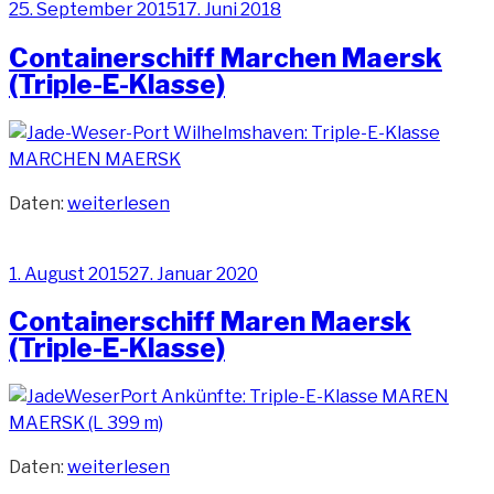
Veröffentlicht
25. September 2015
17. Juni 2018
(Triple-
am
E-
Containerschiff Marchen Maersk
Klasse)“
(Triple-E-Klasse)
„Containerschiff
Daten:
weiterlesen
Marchen
Maersk
Veröffentlicht
1. August 2015
27. Januar 2020
(Triple-
am
E-
Containerschiff Maren Maersk
Klasse)“
(Triple-E-Klasse)
„Containerschiff
Daten:
weiterlesen
Maren