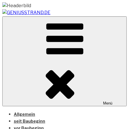
Zum
Inhalt
springen
Vom Geniusstrand zum JadeWeserPort/Container
GENIUSSTRAND.DE
Terminal Wilhelmshaven
Menü
Allgemein
seit Baubeginn
vor Baubeginn