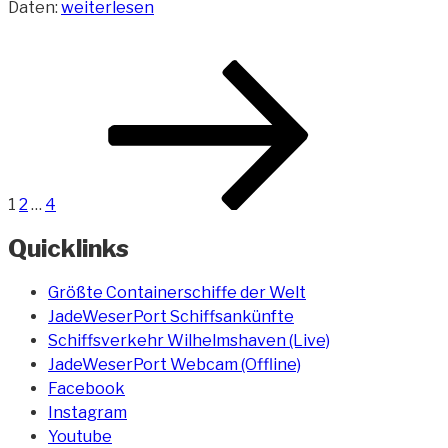
„Containerschiff
Daten:
weiterlesen
Maribo
Maersk
Beitragsnavigation
Seite
Seite
Seite
Nächste
(Triple-
Seite
E-
Klasse)“
1
2
…
4
Quicklinks
Größte Containerschiffe der Welt
JadeWeserPort Schiffsankünfte
Schiffsverkehr Wilhelmshaven (Live)
JadeWeserPort Webcam (Offline)
Facebook
Instagram
Youtube