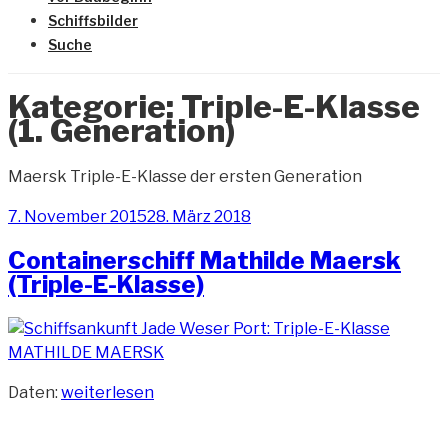
Schiffsbilder
Suche
Kategorie:
Triple-E-Klasse
(1. Generation)
Maersk Triple-E-Klasse der ersten Generation
Veröffentlicht
7. November 2015
28. März 2018
am
Containerschiff Mathilde Maersk
(Triple-E-Klasse)
„Containerschiff
Daten:
weiterlesen
Mathilde
Maersk