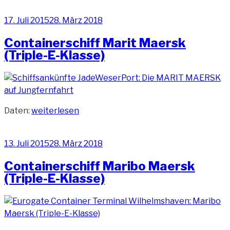
Maersk
Veröffentlicht
17. Juli 2015
28. März 2018
(Triple-
am
E-
Containerschiff Marit Maersk
Klasse)“
(Triple-E-Klasse)
„Containerschiff
Daten:
weiterlesen
Marit
Maersk
Veröffentlicht
13. Juli 2015
28. März 2018
(Triple-
am
E-
Containerschiff Maribo Maersk
Klasse)“
(Triple-E-Klasse)