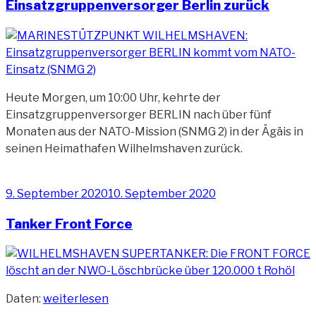
Einsatzgruppenversorger Berlin zurück
Heute Morgen, um 10:00 Uhr, kehrte der
Einsatzgruppenversorger BERLIN nach über fünf
Monaten aus der NATO-Mission (SNMG 2) in der Ägäis in
seinen Heimathafen Wilhelmshaven zurück.
Veröffentlicht
9. September 2020
10. September 2020
am
Tanker Front Force
„Tanker
Daten:
weiterlesen
Front