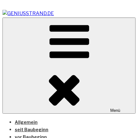
Zum
Inhalt
springen
GENIUSSTRAND.DE
Vom Geniusstrand zum JadeWeserPort/Container
Terminal Wilhelmshaven
Menü
Allgemein
seit Baubeginn
vor Baubeginn