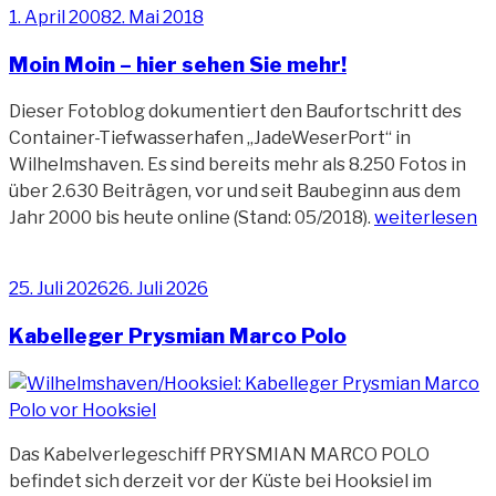
Veröffentlicht
1. April 2008
2. Mai 2018
am
Moin Moin – hier sehen Sie mehr!
Dieser Fotoblog dokumentiert den Baufortschritt des
Container-Tiefwasserhafen „JadeWeserPort“ in
Wilhelmshaven. Es sind bereits mehr als 8.250 Fotos in
über 2.630 Beiträgen, vor und seit Baubeginn aus dem
„Moin
Jahr 2000 bis heute online (Stand: 05/2018).
weiterlesen
Moin
–
Veröffentlicht
25. Juli 2026
26. Juli 2026
hier
am
sehen
Kabelleger Prysmian Marco Polo
Sie
mehr!“
Das Kabelverlegeschiff PRYSMIAN MARCO POLO
befindet sich derzeit vor der Küste bei Hooksiel im