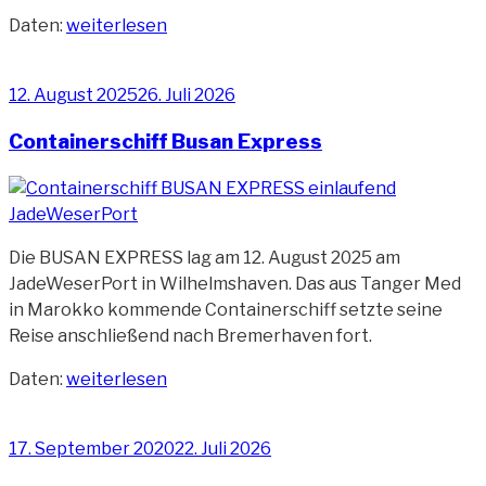
„Autotransporter
Daten:
weiterlesen
BYD
Jinan“
Veröffentlicht
12. August 2025
26. Juli 2026
am
Containerschiff Busan Express
Die BUSAN EXPRESS lag am 12. August 2025 am
JadeWeserPort in Wilhelmshaven. Das aus Tanger Med
in Marokko kommende Containerschiff setzte seine
Reise anschließend nach Bremerhaven fort.
„Containerschiff
Daten:
weiterlesen
Busan
Express“
Veröffentlicht
17. September 2020
22. Juli 2026
am