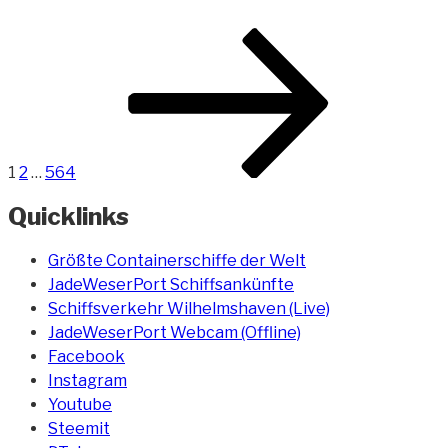
Force“
Beitragsnavigation
Seite
Seite
Seite
Nächste
Seite
1
2
…
564
Quicklinks
Größte Containerschiffe der Welt
JadeWeserPort Schiffsankünfte
Schiffsverkehr Wilhelmshaven (Live)
JadeWeserPort Webcam (Offline)
Facebook
Instagram
Youtube
Steemit