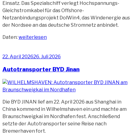
Einsatz. Das Spezialschiff verlegt Hochspannungs-
Gleichstromkabel für das Offshore-
Netzanbindungsprojekt DolWin4, das Windenergie aus
der Nordsee an das deutsche Stromnetz anbindet.
„Kabelleger
Daten:
weiterlesen
Prysmian
Marco
Veröffentlicht
22. April 2026
26. Juli 2026
Polo“
am
Autotransporter BYD Jinan
Die BYD JINAN lief am 22. April 2026 aus Shanghai in
China kommend in Wilhelmshaven ein und machte am
Braunschweigkai im Nordhafen fest. Anschließend
setzte der Autotransporter seine Reise nach
Bremerhaven fort.