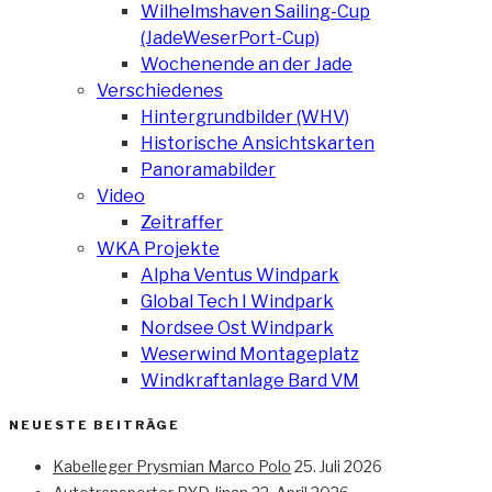
Wilhelmshaven Sailing-Cup
(JadeWeserPort-Cup)
Wochenende an der Jade
Verschiedenes
Hintergrundbilder (WHV)
Historische Ansichtskarten
Panoramabilder
Video
Zeitraffer
WKA Projekte
Alpha Ventus Windpark
Global Tech I Windpark
Nordsee Ost Windpark
Weserwind Montageplatz
Windkraftanlage Bard VM
NEUESTE BEITRÄGE
Kabelleger Prysmian Marco Polo
25. Juli 2026