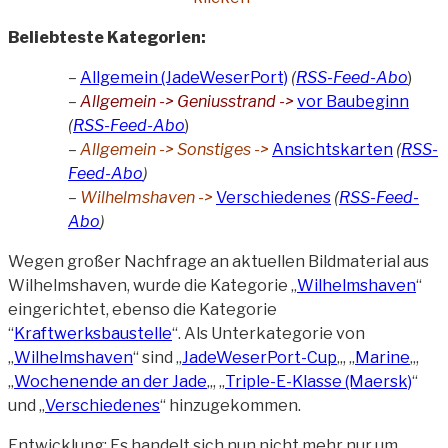
Beliebteste Kategorien:
–
Allgemein (JadeWeserPort)
(
RSS-Feed-Abo
)
–
Allgemein
-> Geniusstrand ->
vor Baubeginn
(
RSS-Feed-Abo
)
–
Allgemein -> Sonstiges ->
Ansichtskarten
(
RSS-
Feed-Abo
)
–
Wilhelmshaven ->
Verschiedenes
(
RSS-Feed-
Abo
)
Wegen großer Nachfrage an aktuellen Bildmaterial aus
Wilhelmshaven, wurde die Kategorie „
Wilhelmshaven
“
eingerichtet, ebenso die Kategorie
“
Kraftwerksbaustelle
“. Als Unterkategorie von
„
Wilhelmshaven
“ sind „
JadeWeserPort-Cup
„, „
Marine
„,
„
Wochenende an der Jade
„, „
Triple-E-Klasse (Maersk)
“
und „
Verschiedenes
“ hinzugekommen.
Entwicklung: Es handelt sich nun nicht mehr nur um