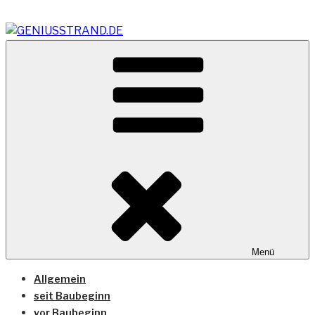
Zum
Inhalt
springen
Vom Geniusstrand zum JadeWeserPort/Container
GENIUSSTRAND.DE
Terminal Wilhelmshaven
Menü
Allgemein
seit Baubeginn
vor Baubeginn