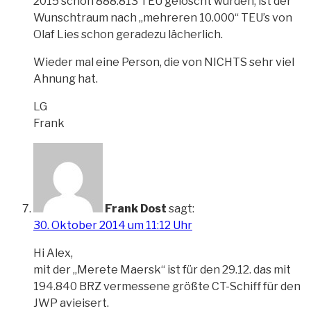
2015 schon 888.813 TEU gelöscht wurden, ist der
Wunschtraum nach „mehreren 10.000“ TEU’s von
Olaf Lies schon geradezu lächerlich.
Wieder mal eine Person, die von NICHTS sehr viel
Ahnung hat.
LG
Frank
Frank Dost
sagt:
30. Oktober 2014 um 11:12 Uhr
Hi Alex,
mit der „Merete Maersk“ ist für den 29.12. das mit
194.840 BRZ vermessene größte CT-Schiff für den
JWP avieisert.