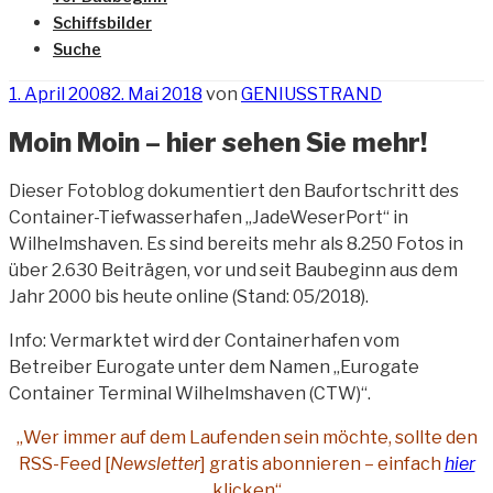
Schiffsbilder
Suche
Veröffentlicht
1. April 2008
2. Mai 2018
von
GENIUSSTRAND
am
Moin Moin – hier sehen Sie mehr!
Dieser Fotoblog dokumentiert den Baufortschritt des
Container-Tiefwasserhafen „JadeWeserPort“ in
Wilhelmshaven. Es sind bereits mehr als 8.250 Fotos in
über 2.630 Beiträgen, vor und seit Baubeginn aus dem
Jahr 2000 bis heute online (Stand: 05/2018).
Info: Vermarktet wird der Containerhafen vom
Betreiber Eurogate unter dem Namen „Eurogate
Container Terminal Wilhelmshaven (CTW)“.
„Wer immer auf dem Laufenden sein möchte, sollte den
RSS-Feed [
Newsletter
] gratis abonnieren – einfach
hier
klicken“