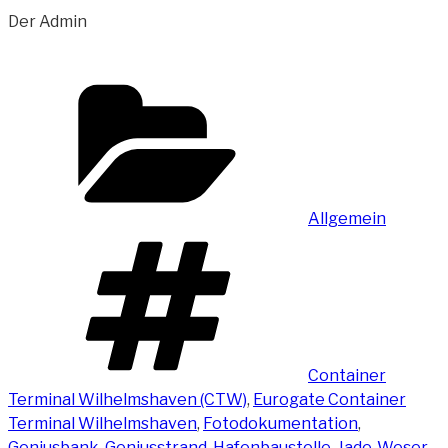
Der Admin
Kategorien
Allgemein
Schlagwörter
Container
Terminal Wilhelmshaven (CTW)
,
Eurogate Container
Terminal Wilhelmshaven
,
Fotodokumentation
,
Geniusbank
,
Geniusstrand
,
Hafenbaustelle
,
Jade-Weser-