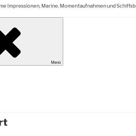
al Wilhelmshaven
Menü
rt