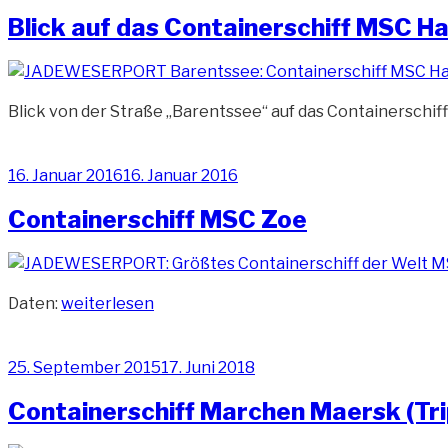
am
Duisport“
Blick auf das Containerschiff MSC 
Blick von der Straße „Barentssee“ auf das Containerschi
Veröffentlicht
16. Januar 2016
16. Januar 2016
am
Containerschiff MSC Zoe
„Containerschiff
Daten:
weiterlesen
MSC
Zoe“
Veröffentlicht
25. September 2015
17. Juni 2018
am
Containerschiff Marchen Maersk (Tri