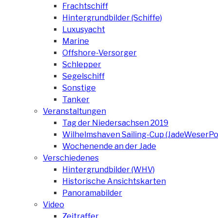
Frachtschiff
Hintergrundbilder (Schiffe)
Luxusyacht
Marine
Offshore-Versorger
Schlepper
Segelschiff
Sonstige
Tanker
Veranstaltungen
Tag der Niedersachsen 2019
Wilhelmshaven Sailing-Cup (JadeWeserPo
Wochenende an der Jade
Verschiedenes
Hintergrundbilder (WHV)
Historische Ansichtskarten
Panoramabilder
Video
Zeitraffer