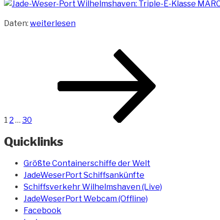
„Containerschiff
Daten:
weiterlesen
Marchen
Maersk
Beitragsnavigation
Seite
Seite
Seite
Nächste
(Triple-
Seite
E-
Klasse)“
1
2
…
30
Quicklinks
Größte Containerschiffe der Welt
JadeWeserPort Schiffsankünfte
Schiffsverkehr Wilhelmshaven (Live)
JadeWeserPort Webcam (Offline)
Facebook