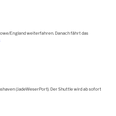
owe/England weiterfahren. Danach fährt das
ünfte
n
shaven (JadeWeserPort). Der Shuttle wird ab sofort