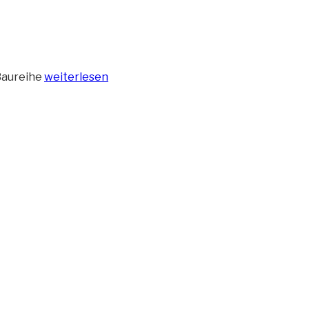
„Blick
 Baureihe
weiterlesen
auf
das
Containerschiff
MSC
Hamburg“