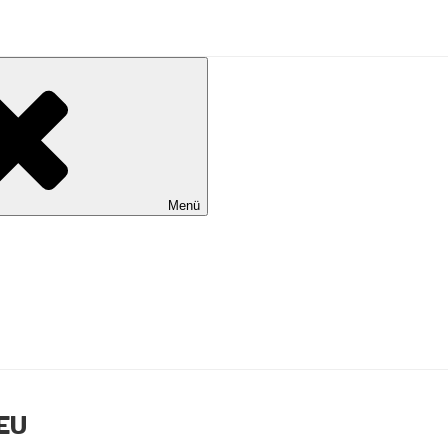
al Wilhelmshaven
Menü
TEU