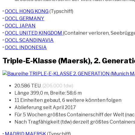
•
OOCL HONG KONG
(Typschiff)
•
OOCL GERMANY
•
OOCL JAPAN
•
OOCL UNITED KINGDOM
(Container verloren, Seebrügg
•
OOCL SCANDINAVIA
•
OOCL INDONESIA
Triple-E-Klasse (Maersk), 2. Generat
20.586 TEU
, (206.000 tdw)
Länge 399,0 m, Breite: 58,6 m
11 Einheiten gebaut, 6 weitere könnten folgen
Ablieferung seit April 2017
Für 5 Wochen größtes Containerschiff der Welt (na
Nach Tragfähigkeit (tdw) derzeit größtes Containers
•
MADRID MAERSK
(Typschiff)