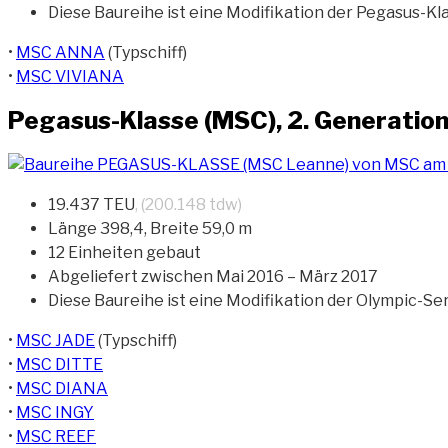
Diese Baureihe ist eine Modifikation der Pegasus-Kl
•
MSC ANNA
(Typschiff)
•
MSC VIVIANA
Pegasus-Klasse (MSC), 2. Generatio
19.437 TEU
, (200.148 tdw)
Länge 398,4, Breite 59,0 m
12 Einheiten gebaut
Abgeliefert zwischen Mai 2016 – März 2017
Diese Baureihe ist eine Modifikation der Olympic-Se
•
MSC JADE
(Typschiff)
•
MSC DITTE
•
MSC DIANA
•
MSC INGY
•
MSC REEF