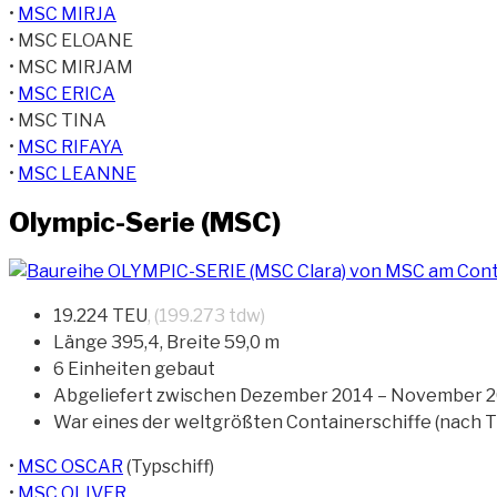
•
MSC MIRJA
• MSC ELOANE
• MSC MIRJAM
•
MSC ERICA
• MSC TINA
•
MSC RIFAYA
•
MSC LEANNE
Olympic-Serie (MSC)
19.224 TEU
, (199.273 tdw)
Länge 395,4, Breite 59,0 m
6 Einheiten gebaut
Abgeliefert zwischen Dezember 2014 – November 
War eines der weltgrößten Containerschiffe (nach T
•
MSC OSCAR
(Typschiff)
•
MSC OLIVER