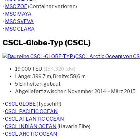
•
MSC ZOE
(Container verloren)
•
MSC MAYA
•
MSC SVEVA
•
MSC CLARA
CSCL-Globe-Typ (CSCL)
19.000 TEU
, (184.320 tdw)
Länge: 399,7 m, Breite: 58,6 m
5 Einheiten gebaut
Abgeliefert zwischen November 2014 – März 2015
•
CSCL GLOBE
(Typschiff)
•
CSCL PACIFIC OCEAN
•
CSCL ATLANTIC OCEAN
•
CSCL INDIAN OCEAN
(Havarie Elbe)
•
CSCL ARCTIC OCEAN