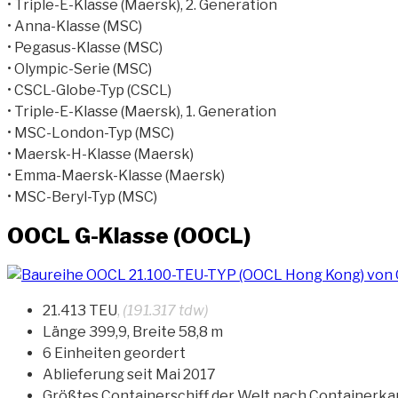
• Triple-E-Klasse (Maersk), 2. Generation
• Anna-Klasse (MSC)
• Pegasus-Klasse (MSC)
• Olympic-Serie (MSC)
• CSCL-Globe-Typ (CSCL)
• Triple-E-Klasse (Maersk), 1. Generation
• MSC-London-Typ (MSC)
• Maersk-H-Klasse (Maersk)
• Emma-Maersk-Klasse (Maersk)
• MSC-Beryl-Typ (MSC)
OOCL G-Klasse (OOCL)
21.413 TEU
,
(191.317 tdw)
Länge 399,9, Breite 58,8 m
6 Einheiten geordert
Ablieferung seit Mai 2017
Größtes Containerschiff der Welt nach Containerkap