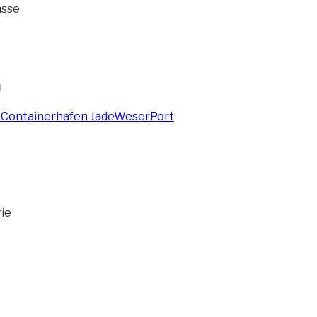
asse
n
rie