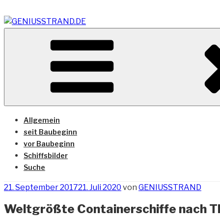
Zum
Inhalt
springen
Vom Geniusstrand zum JadeWeserPort/Container Termin
GENIUSSTRAND.DE
Allgemein
seit Baubeginn
vor Baubeginn
Schiffsbilder
Suche
Veröffentlicht
21. September 2017
21. Juli 2020
von
GENIUSSTRAND
am
Weltgrößte Containerschiffe nach 