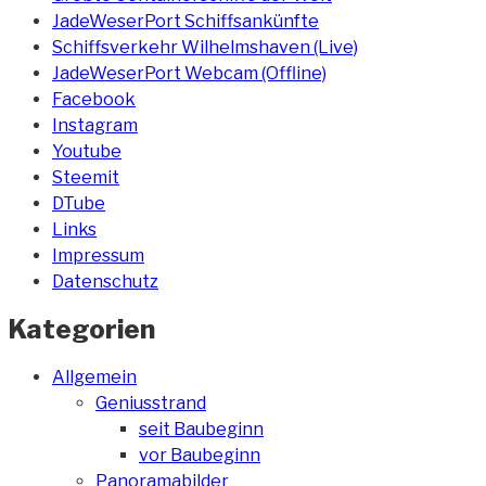
JadeWeserPort Schiffsankünfte
Schiffsverkehr Wilhelmshaven (Live)
JadeWeserPort Webcam (Offline)
Facebook
Instagram
Youtube
Steemit
DTube
Links
Impressum
Datenschutz
Kategorien
Allgemein
Geniusstrand
seit Baubeginn
vor Baubeginn
Panoramabilder