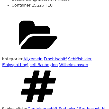
Container: 15.226 TEU
Kategorien
Allgemein
,
Frachtschiff
,
Schiffsbilder
(Shipspotting)
,
seit Baubeginn
,
Wilhelmshaven
Schlagwörter
Containerschiff
,
Erstanlauf
,
Erstbesuch
,
H-