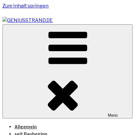
Zum Inhalt springen
Vom Geniusstrand zum JadeWeserPort/Container
GENIUSSTRAND.DE
Terminal Wilhelmshaven
Menü
Allgemein
seit Baubeginn