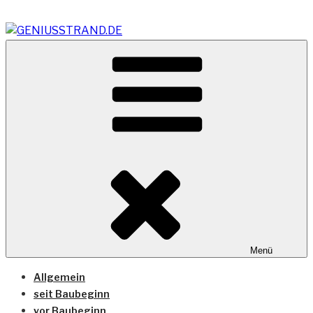
Zum
Inhalt
springen
Vom Geniusstrand zum JadeWeserPort/Container
GENIUSSTRAND.DE
Terminal Wilhelmshaven
Menü
Allgemein
seit Baubeginn
vor Baubeginn