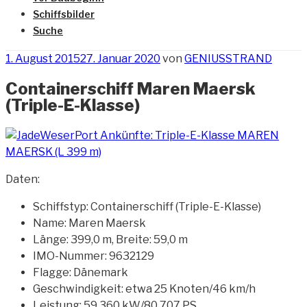
Schiffsbilder
Suche
Veröffentlicht
1. August 2015
27. Januar 2020
von
GENIUSSTRAND
am
Containerschiff Maren Maersk
(Triple-E-Klasse)
Daten:
Schiffstyp: Containerschiff (Triple-E-Klasse)
Name: Maren Maersk
Länge: 399,0 m, Breite: 59,0 m
IMO-Nummer: 9632129
Flagge: Dänemark
Geschwindigkeit: etwa 25 Knoten/46 km/h
Leistung: 59.360 kW/80.707 PS