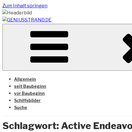
Zum Inhalt springen
Vom Geniusstrand zum JadeWeserPort/Container Termin
GENIUSSTRAND.DE
Allgemein
seit Baubeginn
vor Baubeginn
Schiffsbilder
Suche
Schlagwort:
Active Endeav