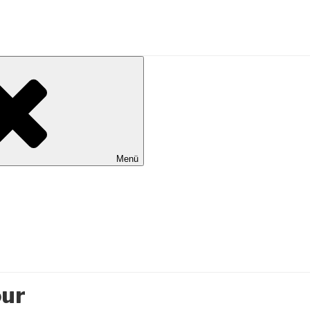
al Wilhelmshaven
Menü
our