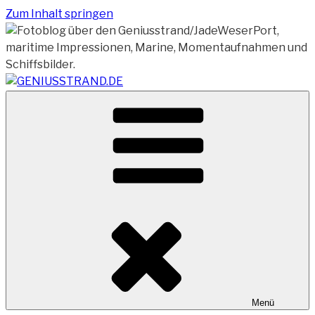
Zum Inhalt springen
Vom Geniusstrand zum JadeWeserPort/Container
GENIUSSTRAND.DE
Terminal Wilhelmshaven
Menü