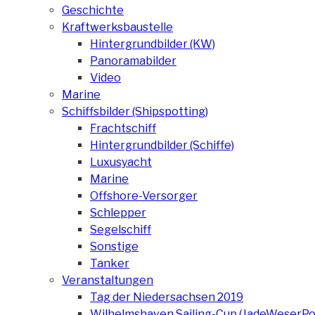
Geschichte
Kraftwerksbaustelle
Hintergrundbilder (KW)
Panoramabilder
Video
Marine
Schiffsbilder (Shipspotting)
Frachtschiff
Hintergrundbilder (Schiffe)
Luxusyacht
Marine
Offshore-Versorger
Schlepper
Segelschiff
Sonstige
Tanker
Veranstaltungen
Tag der Niedersachsen 2019
Wilhelmshaven Sailing-Cup (JadeWeserPo