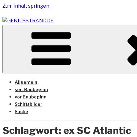
Zum Inhalt springen
Vom Geniusstrand zum JadeWeserPort/Container Termin
GENIUSSTRAND.DE
Allgemein
seit Baubeginn
vor Baubeginn
Schiffsbilder
Suche
Schlagwort:
ex SC Atlantic