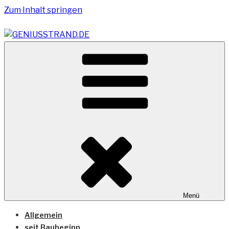
Zum Inhalt springen
Vom Geniusstrand zum JadeWeserPort/Container
GENIUSSTRAND.DE
Terminal Wilhelmshaven
Menü
Allgemein
seit Baubeginn