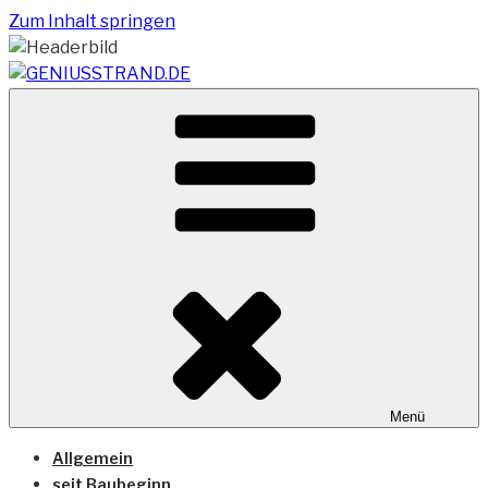
Zum Inhalt springen
Vom Geniusstrand zum JadeWeserPort/Container
GENIUSSTRAND.DE
Terminal Wilhelmshaven
Menü
Allgemein
seit Baubeginn