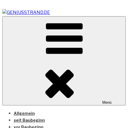
Zum
Inhalt
springen
Vom Geniusstrand zum JadeWeserPort/Container
GENIUSSTRAND.DE
Terminal Wilhelmshaven
Menü
Allgemein
seit Baubeginn
vor Baubeginn