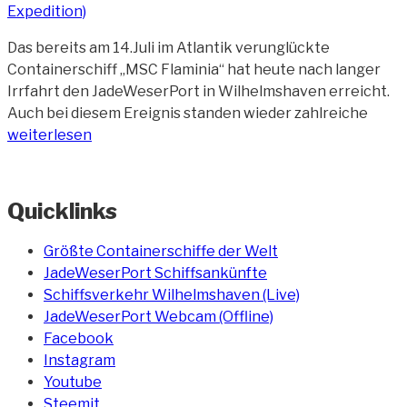
Das bereits am 14.Juli im Atlantik verunglückte
Containerschiff „MSC Flaminia“ hat heute nach langer
Irrfahrt den JadeWeserPort in Wilhelmshaven erreicht.
„Hava
Auch bei diesem Ereignis standen wieder zahlreiche
MSC
weiterlesen
Flami
am
Jade
Quicklinks
(13)“
Größte Containerschiffe der Welt
JadeWeserPort Schiffsankünfte
Schiffsverkehr Wilhelmshaven (Live)
JadeWeserPort Webcam (Offline)
Facebook
Instagram
Youtube
Steemit