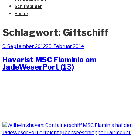
Schiffsbilder
Suche
Schlagwort:
Giftschiff
Veröffentlicht
9. September 2012
28. Februar 2014
am
Havarist MSC Flaminia am
JadeWeserPort (13)