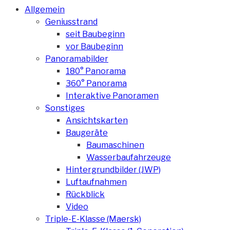
Allgemein
Geniusstrand
seit Baubeginn
vor Baubeginn
Panoramabilder
180° Panorama
360° Panorama
Interaktive Panoramen
Sonstiges
Ansichtskarten
Baugeräte
Baumaschinen
Wasserbaufahrzeuge
Hintergrundbilder (JWP)
Luftaufnahmen
Rückblick
Video
Triple-E-Klasse (Maersk)