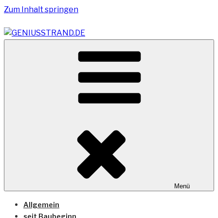
Zum Inhalt springen
Vom Geniusstrand zum JadeWeserPort/Container
GENIUSSTRAND.DE
Terminal Wilhelmshaven
Menü
Allgemein
seit Baubeginn