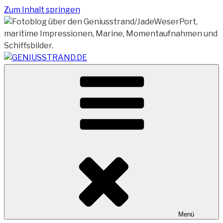
Zum Inhalt springen
Vom Geniusstrand zum JadeWeserPort/Container
GENIUSSTRAND.DE
Terminal Wilhelmshaven
Menü