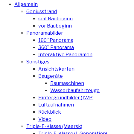
Allgemein
Geniusstrand
seit Baubeginn
vor Baubeginn
Panoramabilder
180° Panorama
360° Panorama
Interaktive Panoramen
Sonstiges
Ansichtskarten
Baugeräte
Baumaschinen
Wasserbaufahrzeuge
Hintergrundbilder (JWP)
Luftaufnahmen
Rückblick
Video
Triple-E-Klasse (Maersk)
Triple-E-Klasse (1. Generation)