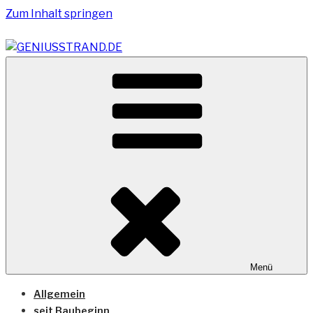
Zum Inhalt springen
Vom Geniusstrand zum JadeWeserPort/Container
GENIUSSTRAND.DE
Terminal Wilhelmshaven
Menü
Allgemein
seit Baubeginn