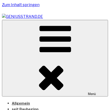
Zum Inhalt springen
Vom Geniusstrand zum JadeWeserPort/Container
GENIUSSTRAND.DE
Terminal Wilhelmshaven
Menü
Allgemein
seit Baubeginn