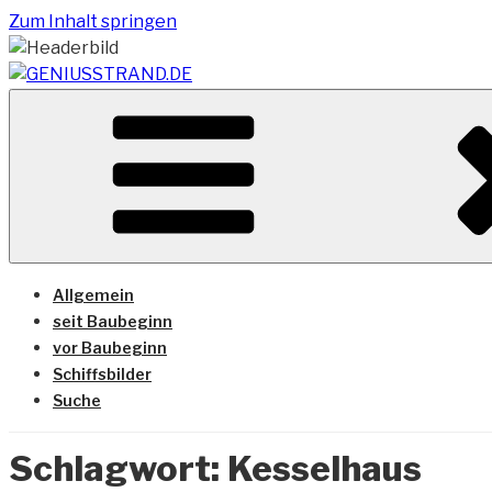
Zum Inhalt springen
Vom Geniusstrand zum JadeWeserPort/Container Termin
GENIUSSTRAND.DE
Allgemein
seit Baubeginn
vor Baubeginn
Schiffsbilder
Suche
Schlagwort:
Kesselhaus