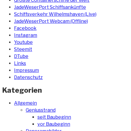
Größte Containerschiffe der Welt
JadeWeserPort Schiffsankünfte
Schiffsverkehr Wilhelmshaven (Live)
JadeWeserPort Webcam (Offline)
Facebook
Instagram
Youtube
Steemit
DTube
Links
Impressum
Datenschutz
Kategorien
Allgemein
Geniusstrand
seit Baubeginn
vor Baubeginn