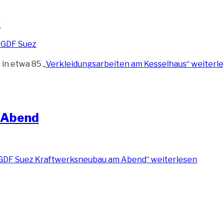
s
 in etwa 85
„Verkleidungsarbeiten am Kesselhaus“
weiterl
 Abend
 GDF Suez Kraftwerksneubau am Abend“
weiterlesen