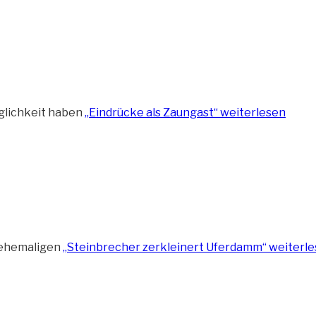
öglichkeit haben
„Eindrücke als Zaungast“
weiterlesen
s ehemaligen
„Steinbrecher zerkleinert Uferdamm“
weiterle