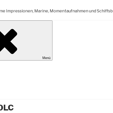
al Wilhelmshaven
Menü
0LC