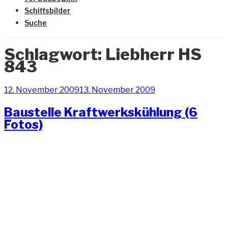
Schiffsbilder
Suche
Schlagwort:
Liebherr HS
843
Veröffentlicht
12. November 2009
13. November 2009
am
Baustelle Kraftwerkskühlung (6
Fotos)