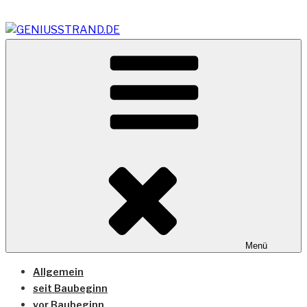
Zum
Inhalt
springen
Vom Geniusstrand zum JadeWeserPort/Container
GENIUSSTRAND.DE
Terminal Wilhelmshaven
Menü
Allgemein
seit Baubeginn
vor Baubeginn