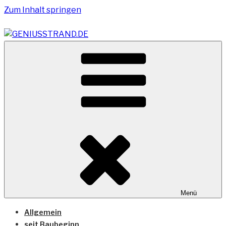
Zum Inhalt springen
Vom Geniusstrand zum JadeWeserPort/Container
GENIUSSTRAND.DE
Terminal Wilhelmshaven
Menü
Allgemein
seit Baubeginn