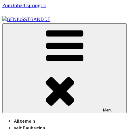
Zum Inhalt springen
Vom Geniusstrand zum JadeWeserPort/Container
GENIUSSTRAND.DE
Terminal Wilhelmshaven
Menü
Allgemein
seit Baubeginn