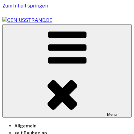
Zum Inhalt springen
Vom Geniusstrand zum JadeWeserPort/Container
GENIUSSTRAND.DE
Terminal Wilhelmshaven
Menü
Allgemein
seit Baubeginn