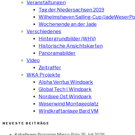
Veranstaltungen
Tag der Niedersachsen 2019
Wilhelmshaven Sailing-Cup (JadeWeserPo
Wochenende an der Jade
Verschiedenes
Hintergrundbilder (WHV)
Historische Ansichtskarten
Panoramabilder
Video
Zeitraffer
WKA Projekte
Alpha Ventus Windpark
Global Tech I Windpark
Nordsee Ost Windpark
Weserwind Montageplatz
Windkraftanlage Bard VM
NEUESTE BEITRÄGE
Kabelleger Prysmian Marco Polo
25. Juli 2026