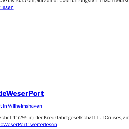
0:30 bis 16:15 Uhr, auf seiner Überführungsfahrt nach Deut
rlesen
JadeWeserPort
 Schiff 4“ (295 m), der Kreuzfahrtgesellschaft TUI Cruises
adeWeserPort“
weiterlesen