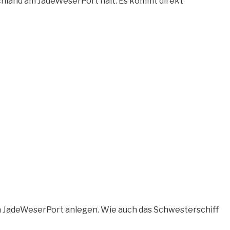
schland am JadeWeserPort halt. Es kommt direkt
, am JadeWeserPort anlegen. Wie auch das Schwesterschiff