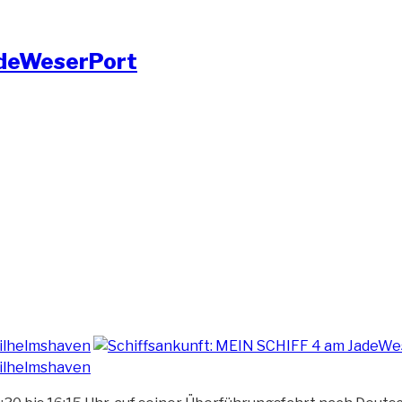
JadeWeserPort