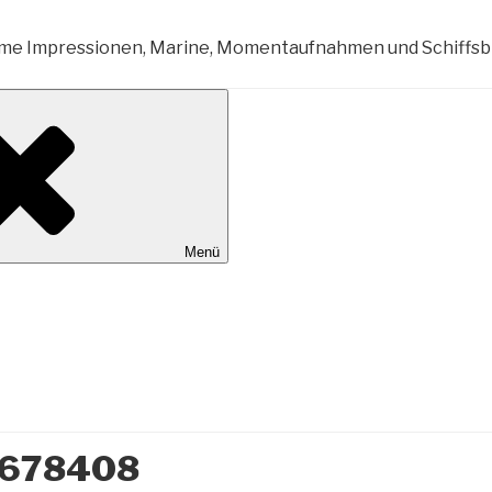
al Wilhelmshaven
Menü
 9678408