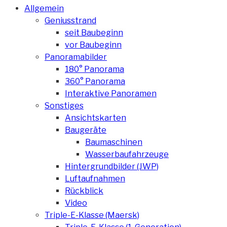
Allgemein
Geniusstrand
seit Baubeginn
vor Baubeginn
Panoramabilder
180° Panorama
360° Panorama
Interaktive Panoramen
Sonstiges
Ansichtskarten
Baugeräte
Baumaschinen
Wasserbaufahrzeuge
Hintergrundbilder (JWP)
Luftaufnahmen
Rückblick
Video
Triple-E-Klasse (Maersk)