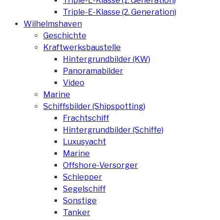
Triple-E-Klasse (1. Generation)
Triple-E-Klasse (2. Generation)
Wilhelmshaven
Geschichte
Kraftwerksbaustelle
Hintergrundbilder (KW)
Panoramabilder
Video
Marine
Schiffsbilder (Shipspotting)
Frachtschiff
Hintergrundbilder (Schiffe)
Luxusyacht
Marine
Offshore-Versorger
Schlepper
Segelschiff
Sonstige
Tanker