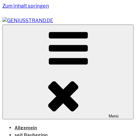
Zum Inhalt springen
Vom Geniusstrand zum JadeWeserPort/Container
GENIUSSTRAND.DE
Terminal Wilhelmshaven
Menü
Allgemein
seit Baubeginn