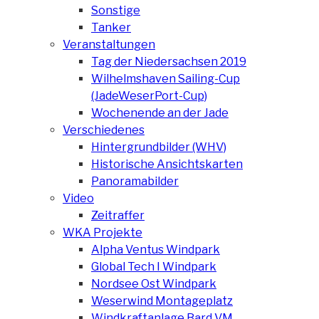
Sonstige
Tanker
Veranstaltungen
Tag der Niedersachsen 2019
Wilhelmshaven Sailing-Cup
(JadeWeserPort-Cup)
Wochenende an der Jade
Verschiedenes
Hintergrundbilder (WHV)
Historische Ansichtskarten
Panoramabilder
Video
Zeitraffer
WKA Projekte
Alpha Ventus Windpark
Global Tech I Windpark
Nordsee Ost Windpark
Weserwind Montageplatz
Windkraftanlage Bard VM