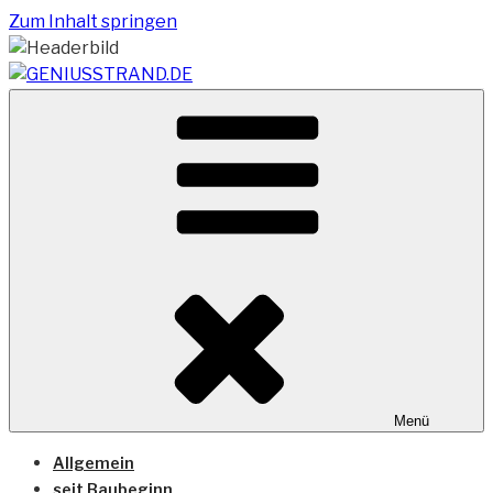
Zum Inhalt springen
Vom Geniusstrand zum JadeWeserPort/Container
GENIUSSTRAND.DE
Terminal Wilhelmshaven
Menü
Allgemein
seit Baubeginn