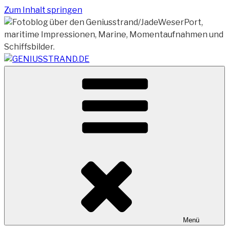
Zum Inhalt springen
Vom Geniusstrand zum JadeWeserPort/Container
GENIUSSTRAND.DE
Terminal Wilhelmshaven
Menü