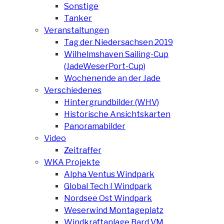
Sonstige
Tanker
Veranstaltungen
Tag der Niedersachsen 2019
Wilhelmshaven Sailing-Cup
(JadeWeserPort-Cup)
Wochenende an der Jade
Verschiedenes
Hintergrundbilder (WHV)
Historische Ansichtskarten
Panoramabilder
Video
Zeitraffer
WKA Projekte
Alpha Ventus Windpark
Global Tech I Windpark
Nordsee Ost Windpark
Weserwind Montageplatz
Windkraftanlage Bard VM