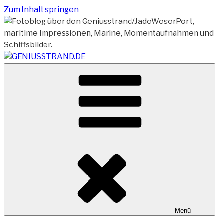
Zum Inhalt springen
Vom Geniusstrand zum JadeWeserPort/Container
GENIUSSTRAND.DE
Terminal Wilhelmshaven
Menü