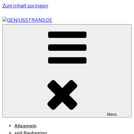
Zum Inhalt springen
Vom Geniusstrand zum JadeWeserPort/Container
GENIUSSTRAND.DE
Terminal Wilhelmshaven
Menü
Allgemein
seit Baubeginn