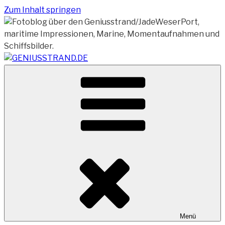
Zum Inhalt springen
Vom Geniusstrand zum JadeWeserPort/Container
GENIUSSTRAND.DE
Terminal Wilhelmshaven
Menü