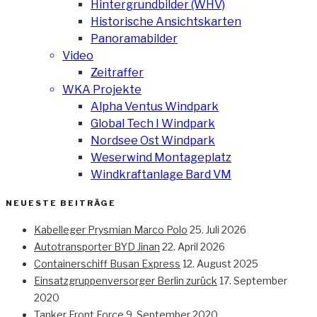
Hintergrundbilder (WHV)
Historische Ansichtskarten
Panoramabilder
Video
Zeitraffer
WKA Projekte
Alpha Ventus Windpark
Global Tech I Windpark
Nordsee Ost Windpark
Weserwind Montageplatz
Windkraftanlage Bard VM
NEUESTE BEITRÄGE
Kabelleger Prysmian Marco Polo
25. Juli 2026
Autotransporter BYD Jinan
22. April 2026
Containerschiff Busan Express
12. August 2025
Einsatzgruppenversorger Berlin zurück
17. September
2020
Tanker Front Force
9. September 2020