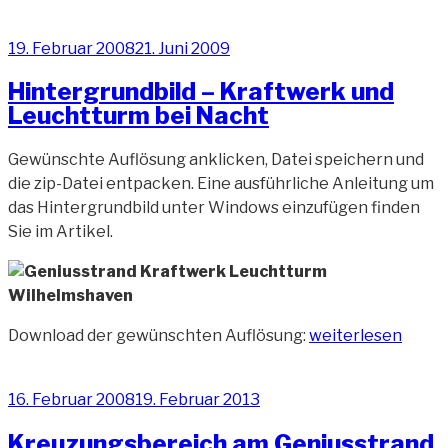
Veröffentlicht
19. Februar 2008
21. Juni 2009
am
Hintergrundbild – Kraftwerk und
Leuchtturm bei Nacht
Gewünschte Auflösung anklicken, Datei speichern und
die zip-Datei entpacken. Eine ausführliche Anleitung um
das Hintergrundbild unter Windows einzufügen finden
Sie im Artikel.
„Hintergrundbild
Download der gewünschten Auflösung:
weiterlesen
–
Kraftwerk
Veröffentlicht
16. Februar 2008
19. Februar 2013
und
am
Leuchtturm
Kreuzungsbereich am Geniusstrand