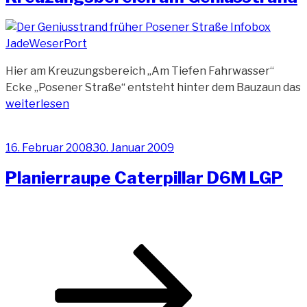
bei
Nacht“
Hier am Kreuzungsbereich „Am Tiefen Fahrwasser“
Ecke „Posener Straße“ entsteht hinter dem Bauzaun das
„Kreuzungsbereich
weiterlesen
am
Geniusstrand“
Veröffentlicht
16. Februar 2008
30. Januar 2009
am
Planierraupe Caterpillar D6M LGP
Beitragsnavigation
Seite
Seite
Nächste
Seite