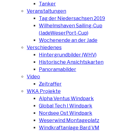
Tanker
Veranstaltungen
Tag der Niedersachsen 2019
Wilhelmshaven Sailing-Cup
(JadeWeserPort-Cup)
Wochenende an der Jade
Verschiedenes
Hintergrundbilder (WHV)
Historische Ansichtskarten
Panoramabilder
Video
Zeitraffer
WKA Projekte
Alpha Ventus Windpark
Global Tech I Windpark
Nordsee Ost Windpark
Weserwind Montageplatz
Windkraftanlage Bard VM