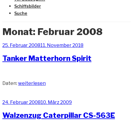
Schiffsbilder
Suche
Monat:
Februar 2008
Veröffentlicht
25. Februar 2008
11. November 2018
am
Tanker Matterhorn Spirit
„Tanker
Daten:
weiterlesen
Matterhorn
Spirit“
Veröffentlicht
24. Februar 2008
10. März 2009
am
Walzenzug Caterpillar CS-563E